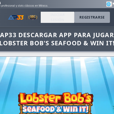
3
🌐

 profesional y slots clásicos en México.
INICIAR
REGISTRARSE
SESIÓN
AP33 DESCARGAR APP PARA JUGAR
LOBSTER BOB'S SEAFOOD & WIN IT