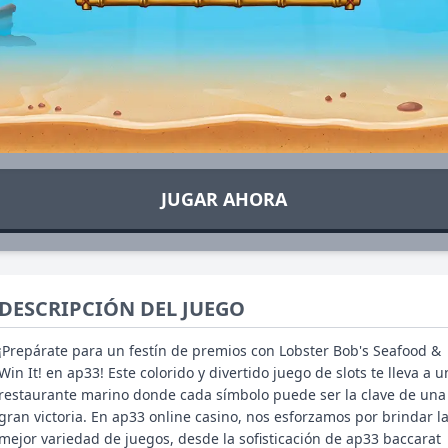
JUGAR AHORA
DESCRIPCIÓN DEL JUEGO
¡Prepárate para un festín de premios con Lobster Bob's Seafood &
Win It! en ap33! Este colorido y divertido juego de slots te lleva a u
restaurante marino donde cada símbolo puede ser la clave de una
gran victoria. En ap33 online casino, nos esforzamos por brindar l
mejor variedad de juegos, desde la sofisticación de ap33 baccarat