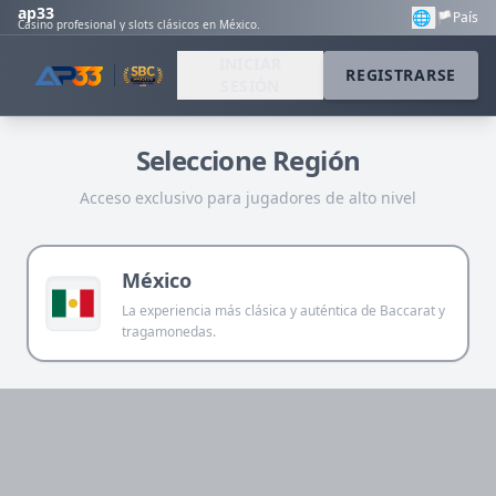
ap33
🌐
🏳️
País
Casino profesional y slots clásicos en México.
INICIAR
REGISTRARSE
SESIÓN
Seleccione Región
Acceso exclusivo para jugadores de alto nivel
México
La experiencia más clásica y auténtica de Baccarat y
tragamonedas.