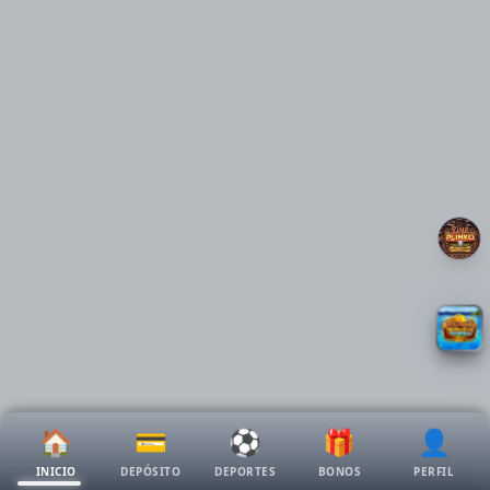
Centro
Acceda
Menú de Navegación Inferior
🏠
💳
⚽
🎁
👤
INICIO
DEPÓSITO
DEPORTES
BONOS
PERFIL